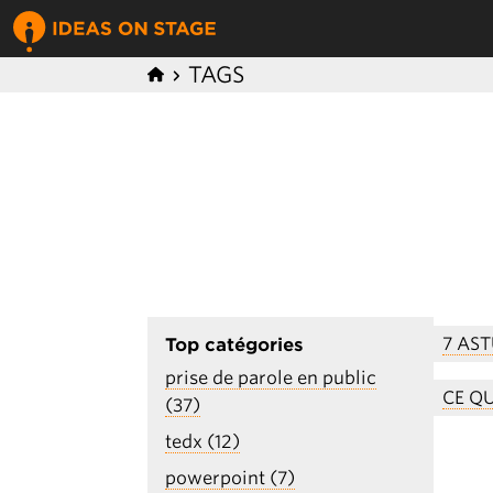
TAGS
7 AST
Top catégories
prise de parole en public
CE Q
(37)
tedx (12)
powerpoint (7)