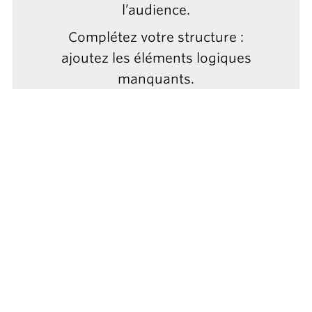
l’audience.
Complétez votre structure :
ajoutez les éléments logiques
manquants.
Reliez les éléments : finalisez
l’histoire en reliant les éléments
entre eux pour construire un fil
narratif simple et engageant.
HISTOIRE
Commencer fort, terminer en
beauté : le début et la fin sont les
moments les plus importants lors