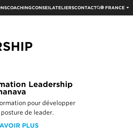
ONS
COACHING
CONSEIL
ATELIERS
CONTACT
FRANCE
SHIP
mation Leadership
manava
formation pour développer
 posture de leader.
AVOIR PLUS