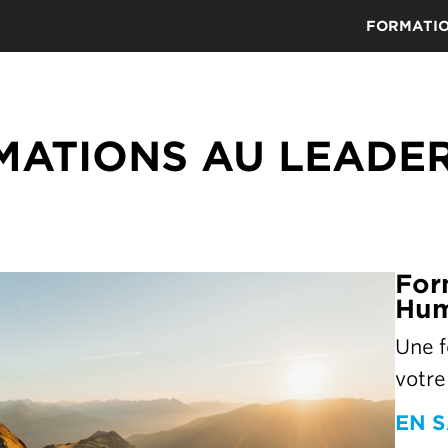
FORMATI
MATIONS AU LEADER
For
Hu
Une 
votre
EN S