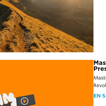
Mas
Pre
Maste
Revol
EN S