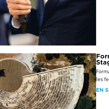
For
Sta
Forma
les f
EN S