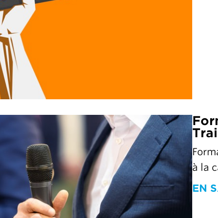
For
Tra
Forma
à la 
EN S